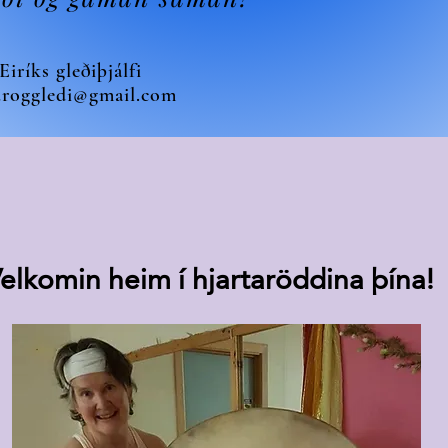
Eiríks gleðiþjálfi
roggledi@gmail.com
elkomin heim í hjartaröddina þína!