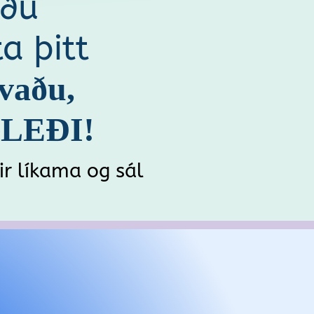
aðu
ta þitt
va
ðu,
LEÐI!
ir líkama og sál