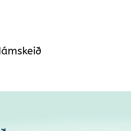
Námskeið