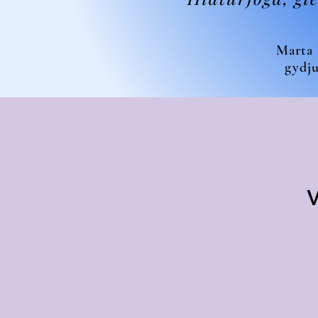
Marta 
gydju
V