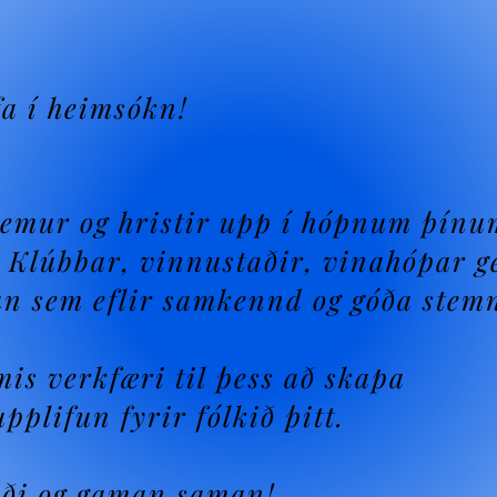
fa í heimsókn!
kemur og hristir upp í hópnum þínu
 Klúbbar, vinnustaðir, vinahópar g
un sem eflir samkennd og góða stem
is verkfæri til þess að skapa
pplifun fyrir fólkið þitt.
leði og gaman saman!