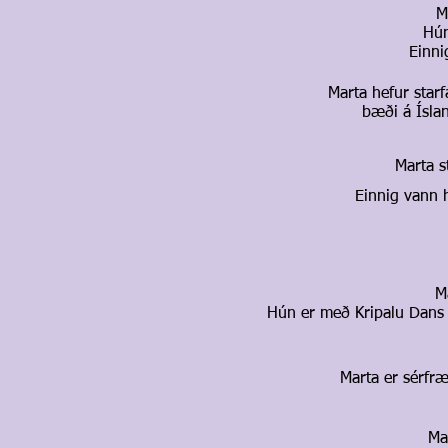
M
Hún
Einni
Marta hefur star
bæði
á Ísla
Marta s
Einnig vann 
M
Hún er með Kripalu Dans K
Marta er sérfr
Ma