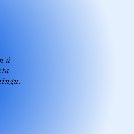
m á
eta
ningu.