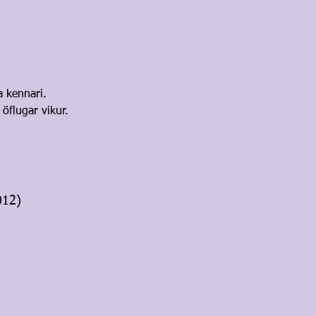
a kennari.
öflugar vikur.
012)