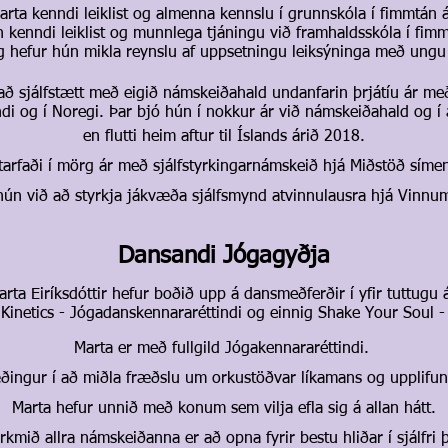
arta kenndi leiklist og almenna kennslu í grunnskóla í fimmtán á
 kenndi leiklist og munnlega tjáningu við framhaldsskóla í fimm
g hefur hún mikla reynslu af uppsetningu leiksýninga með ungu 
fað sjálfstætt með eigið námskeiðahald undanfarin þrjátíu ár m
ndi og
í Noregi. Þar bjó hún í nokkur ár við námskeiðahald og í
en flutti heim aftur til Íslands árið 2018.
tarfaði í mörg ár með sjálfstyrkingarnámskeið hjá Miðstöð síme
hún við að styrkja jákvæða sjálfsmynd atvinnulausra hjá Vinnu
Dansandi Jógagyðja
arta Eiríksdóttir hefur boðið upp á dansmeðferðir í yfir tuttugu á
inetics - Jógadanskennararéttindi og einnig Shake Your Soul - 
Marta er með fullgild Jógakennararéttindi.
æðingur í að miðla fræðslu um orkustöðvar líkamans og upplifu
Marta hefur unnið með konum sem vilja efla sig á allan hátt.
rkmið allra námskeiðanna er að opna fyrir bestu hliðar í sjálfri þ