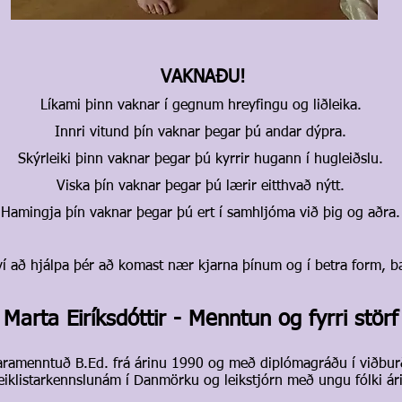
VAKNAÐU!
Líkami þinn vaknar í gegnum hreyfingu og liðleika.
Innri vitund þín vaknar þegar þú andar dýpra.
Skýrleiki þinn vaknar þegar þú kyrrir hugann í hugleiðslu.
Viska þín vaknar þegar þú lærir eitthvað nýtt.
Hamingja þín vaknar þegar þú ert í samhljóma við þig og aðra.
ví að hjálpa þér að komast nær kjarna þínum og í betra form, b
Marta Eiríksdóttir - Menntun og fyrri störf
naramenntuð B.Ed. frá árinu 1990 og með diplómagráðu í viðbur
eiklistarkennslunám í Danmörku og leikstjórn með ungu fólki ár