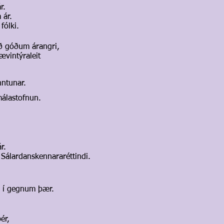
r.
 ár.
fólki.
eð góðum árangri,
 ævintýraleit
nntunar.
málastofnun.
r.
Sálardanskennararéttindi.
n í gegnum þær.
ér,