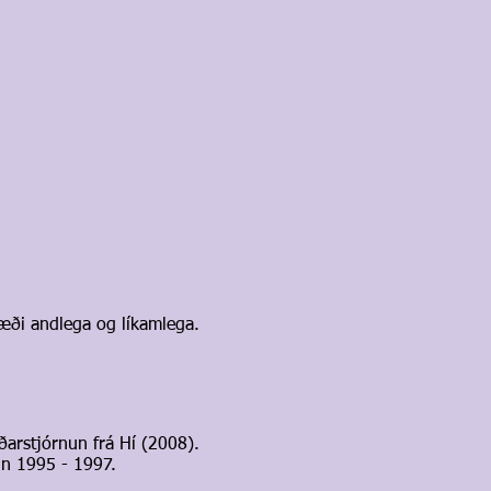
æði andlega og líkamlega.
ðarstjórnun frá Hí (2008).
in 1995 - 1997.