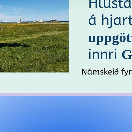
Hlust
á
hjar
uppgöt
innri
G
Námskeið fyr