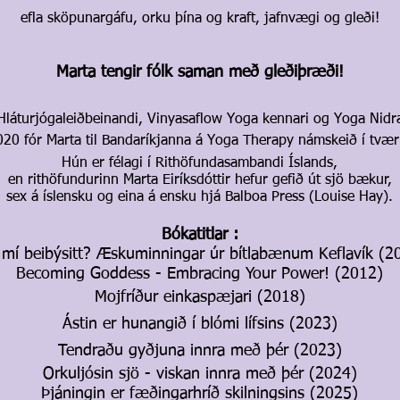
efla sköpunargáfu, orku þína og kraft, jafnvægi og gleði!
Marta tengir fólk saman með gleðiþræði!
Hláturjógaleiðbeinandi, Vinyasaflow Yoga kennari og Yoga Nidr
020 fór Marta til Bandaríkjanna á Yoga Therapy námskeið í tvær 
Hún er félagi í Rithöfundasambandi Íslands,
en rithöfundurinn Marta Eiríksdóttir hefur gefið út sjö bækur,
sex á íslensku og eina á ensku hjá Balboa Press (Louise Hay).
Bókatitlar :
 mí beibýsitt? Æskuminningar úr bítlabænum Keflavík (2
Becoming Goddess - Embracing Your Power! (2012)
Mojfríður einkaspæjari (2018)
Ástin er hunangið í blómi lífsins (2023)
Tendraðu gyðjuna innra með þér (2023)
Orkuljósin sjö - viskan innra með þér (2024)
Þjáningin er fæðingarhríð skilningsins (2025)