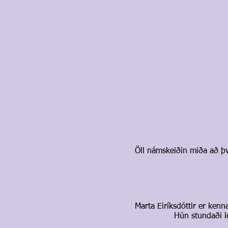
Öll námskeiðin miða að þ
Marta Eiríksdóttir er ken
Hún stundaði l